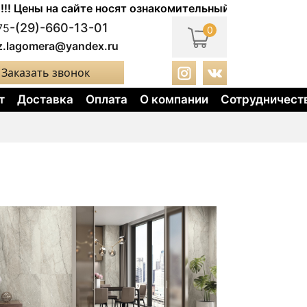
ны на сайте носят ознакомительный характер. Актуальны
-(29)-660-13-01
75
0
z.lagomera@yandex.ru
Заказать звонок
т
Доставка
Оплата
О компании
Сотрудничест