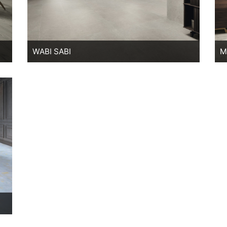
WABI SABI
M