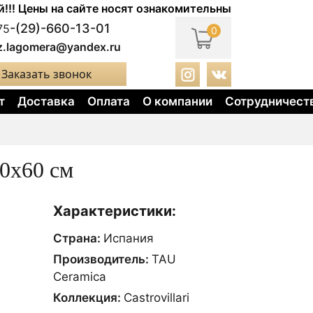
Цены на сайте носят ознакомительный характер. Актуал
-(29)-660-13-01
75
0
z.lagomera@yandex.ru
Заказать звонок
т
Доставка
Оплата
О компании
Сотрудничест
0x60 см
Характеристики:
Страна:
Испания
Производитель:
TAU
Ceramica
Коллекция:
Castrovillari