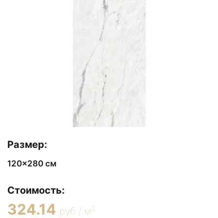
Размер:
120x280 см
Стоимость:
324.14
2
руб / м