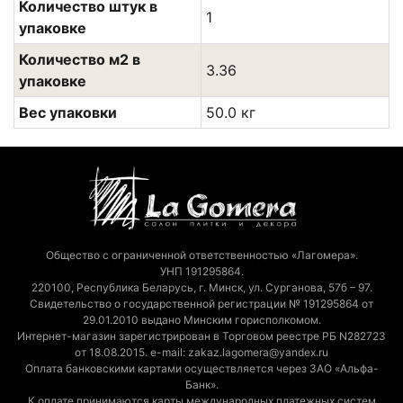
Количество штук в
1
упаковке
Количество м2 в
3.36
упаковке
Вес упаковки
50.0 кг
Общество с ограниченной ответственностью «Лагомера».
УНП 191295864.
220100, Республика Беларусь, г. Минск, ул. Сурганова, 57б – 97.
Свидетельство о государственной регистрации № 191295864 от
29.01.2010 выдано Минским горисполкомом.
Интернет-магазин зарегистрирован в Торговом реестре РБ N282723
от 18.08.2015. e-mail: zakaz.lagomera@yandex.ru
Оплата банковскими картами осуществляется через ЗАО «Альфа-
Банк».
К оплате принимаются карты международных платежных систем