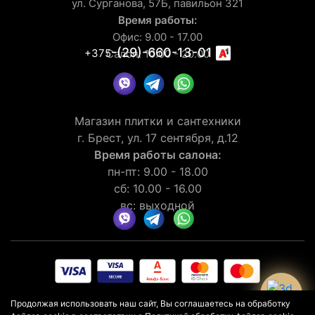
ул. Сурганова, 57Б, павильон 321
Время работы:
Офис: 9.00 - 17.00
-(29)-660-13-01
+375
Салон: 10.00 - 20.00
Магазин плитки и сантехники
г. Брест, ул. 17 сентября, д.12
Время работы салона:
пн-пт: 9.00 - 18.00
сб: 10.00 - 16.00
вс: выходной
© 2026 Рейтинг салона LaGomera
4.4
★★★★★
на основании
Продолжая использовать наш сайт, Вы соглашаетесь на обработку
отзывов
30
клиентов