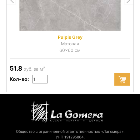
Pulpis Grey
Матовая
60x60 см
51.8
2
руб. за м
Кол-во:
Общество с ограниченной ответственностью «Лагомера».
УНП 191295864.