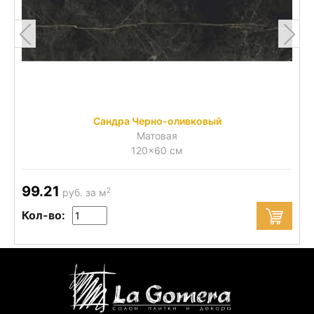
Сандра Черно-оливковый
Матовая
120x60 см
99.21
2
руб. за м
Кол-во: