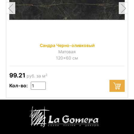
Сандра Черно-оливковый
Матовая
120x60 см
99.21
2
руб. за м
Кол-во: