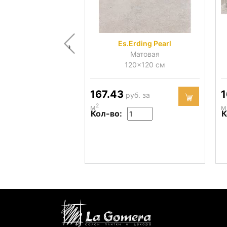
Es.Erding Pearl
‹
Матовая
120x120 см
167.43
1
руб. за
2
м
м
Кол-во:
К