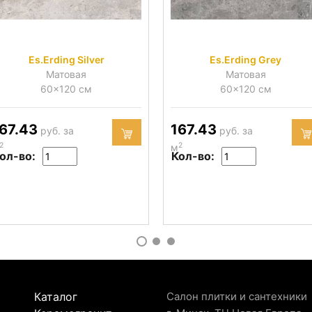
Es.Erding Silver
Es.Erding Grey
Матовая
Матовая
60x120 см
60x120 см
67.43
167.43
руб. за
руб. за
2
2
м
ол-во:
Кол-во:
Каталог
Салон плитки и сантехники