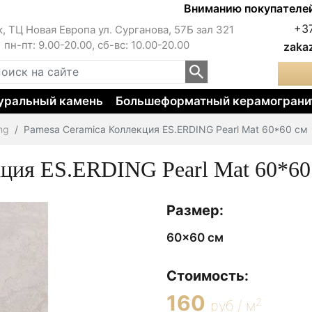
Вниманию покупателей!!! Цен
+3
к, ТЦ Новая Европа ул. Сурганова, 57Б зал 321
пн-пт: 9.00-20.00, сб-вс: 10.00-20.00
zaka
уральный камень
Большеформатный керамограни
ng
Pamesa Ceramica Коллекция ES.ERDING Pearl Mat 60*60 см
кция ES.ERDING Pearl Mat 60*60
Размер:
60x60 см
Стоимость:
160
2
руб / м