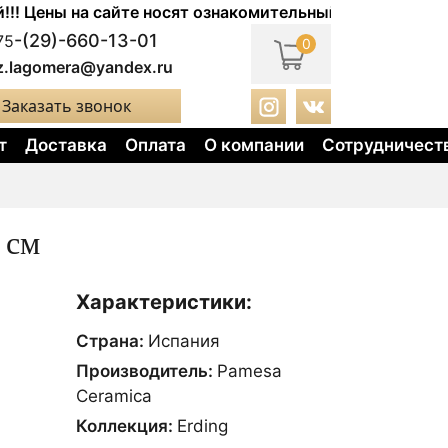
ы на сайте носят ознакомительный характер. Актуальны
-(29)-660-13-01
75
0
z.lagomera@yandex.ru
Заказать звонок
т
Доставка
Оплата
О компании
Сотрудничест
 см
Характеристики:
Страна:
Испания
Производитель:
Pamesa
Ceramica
Коллекция:
Erding