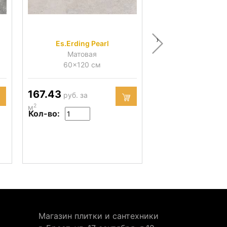
›
Es.Erding Pearl
Es.Erding 
Матовая
Матова
60x120 см
60x120 
167.43
167.43
руб. за
руб. за
2
2
м
м
Кол-во:
Кол-во:
Магазин плитки и сантехники